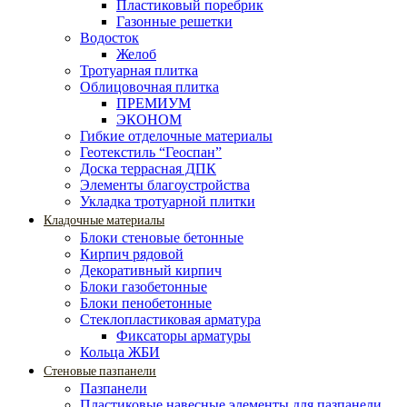
Пластиковый поребрик
Газонные решетки
Водосток
Желоб
Тротуарная плитка
Облицовочная плитка
ПРЕМИУМ
ЭКОНОМ
Гибкие отделочные материалы
Геотекстиль “Геоспан”
Доска террасная ДПК
Элементы благоустройства
Укладка тротуарной плитки
Кладочные материалы
Блоки стеновые бетонные
Кирпич рядовой
Декоративный кирпич
Блоки газобетонные
Блоки пенобетонные
Стеклопластиковая арматура
Фиксаторы арматуры
Кольца ЖБИ
Стеновые пазпанели
Пазпанели
Пластиковые навесные элементы для пазпанели