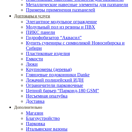
Металлические навесные элементы для пазпанели
Примеры применения пазпанелей
Доптовары и услуги
Элегантное модульное ограждение
Модульный пол из резины и ПВХ
ПИКС панели
Гидрофобизатор “Аквасил”
Купить сувениры с символикой Новосибирска и
Сибири
Пластиковые изделия
Емкости
Люки
Крупномеры (деревья)
Глянцевые подоконники Danke
Лежачий полицейский ИДН
Ограничители парковочные
Цепной барьер “Парконд-180 GSM”
Несъемная опалубка
Доставка
Дополнительно
Магазин
Благоустройство
Парковка
Итальянские вазоны