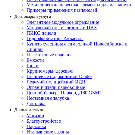
Металлические навесные элементы для пазпанели
Примеры применения пазпанелей
Доптовары и услуги
Элегантное модульное ограждение
Модульный пол из резины и ПВХ
ПИКС панели
Гидрофобизатор “Аквасил”
Купить сувениры с символикой Новосибирска и
Сибири
Пластиковые изделия
Емкости
Люки
Крупномеры (деревья)
Глянцевые подоконники Danke
Лежачий полицейский ИДН
Ограничители парковочные
Цепной барьер “Парконд-180 GSM”
Несъемная опалубка
Доставка
Дополнительно
Магазин
Благоустройство
Парковка
Итальянские вазоны