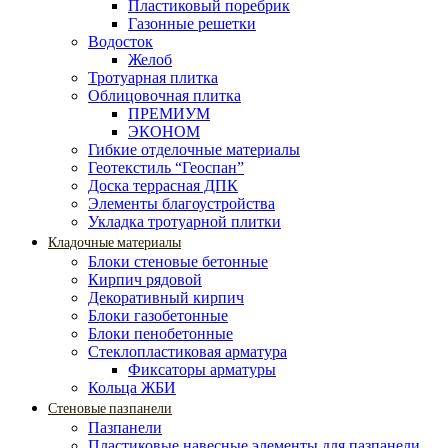
Пластиковый поребрик
Газонные решетки
Водосток
Желоб
Тротуарная плитка
Облицовочная плитка
ПРЕМИУМ
ЭКОНОМ
Гибкие отделочные материалы
Геотекстиль “Геоспан”
Доска террасная ДПК
Элементы благоустройства
Укладка тротуарной плитки
Кладочные материалы
Блоки стеновые бетонные
Кирпич рядовой
Декоративный кирпич
Блоки газобетонные
Блоки пенобетонные
Стеклопластиковая арматура
Фиксаторы арматуры
Кольца ЖБИ
Стеновые пазпанели
Пазпанели
Пластиковые навесные элементы для пазпанели