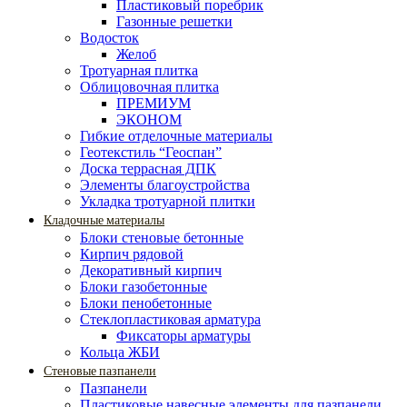
Пластиковый поребрик
Газонные решетки
Водосток
Желоб
Тротуарная плитка
Облицовочная плитка
ПРЕМИУМ
ЭКОНОМ
Гибкие отделочные материалы
Геотекстиль “Геоспан”
Доска террасная ДПК
Элементы благоустройства
Укладка тротуарной плитки
Кладочные материалы
Блоки стеновые бетонные
Кирпич рядовой
Декоративный кирпич
Блоки газобетонные
Блоки пенобетонные
Стеклопластиковая арматура
Фиксаторы арматуры
Кольца ЖБИ
Стеновые пазпанели
Пазпанели
Пластиковые навесные элементы для пазпанели