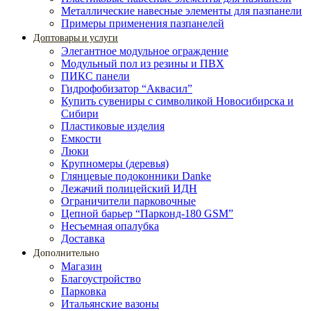
Металлические навесные элементы для пазпанели
Примеры применения пазпанелей
Доптовары и услуги
Элегантное модульное ограждение
Модульный пол из резины и ПВХ
ПИКС панели
Гидрофобизатор “Аквасил”
Купить сувениры с символикой Новосибирска и
Сибири
Пластиковые изделия
Емкости
Люки
Крупномеры (деревья)
Глянцевые подоконники Danke
Лежачий полицейский ИДН
Ограничители парковочные
Цепной барьер “Парконд-180 GSM”
Несъемная опалубка
Доставка
Дополнительно
Магазин
Благоустройство
Парковка
Итальянские вазоны