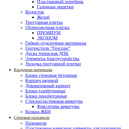
Пластиковый поребрик
Газонные решетки
Водосток
Желоб
Тротуарная плитка
Облицовочная плитка
ПРЕМИУМ
ЭКОНОМ
Гибкие отделочные материалы
Геотекстиль “Геоспан”
Доска террасная ДПК
Элементы благоустройства
Укладка тротуарной плитки
Кладочные материалы
Блоки стеновые бетонные
Кирпич рядовой
Декоративный кирпич
Блоки газобетонные
Блоки пенобетонные
Стеклопластиковая арматура
Фиксаторы арматуры
Кольца ЖБИ
Стеновые пазпанели
Пазпанели
Пластиковые навесные элементы для пазпанели