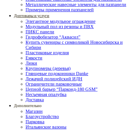
Металлические навесные элементы для пазпанели
Примеры применения пазпанелей
Доптовары и услуги
Элегантное модульное ограждение
Модульный пол из резины и ПВХ
ПИКС панели
Гидрофобизатор “Аквасил”
Купить сувениры с символикой Новосибирска и
Сибири
Пластиковые изделия
Емкости
Люки
Крупномеры (деревья)
Глянцевые подоконники Danke
Лежачий полицейский ИДН
Ограничители парковочные
Цепной барьер “Парконд-180 GSM”
Несъемная опалубка
Доставка
Дополнительно
Магазин
Благоустройство
Парковка
Итальянские вазоны