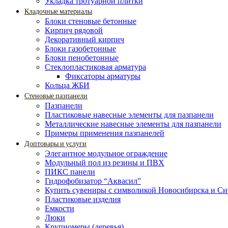
Укладка тротуарной плитки
Кладочные материалы
Блоки стеновые бетонные
Кирпич рядовой
Декоративный кирпич
Блоки газобетонные
Блоки пенобетонные
Стеклопластиковая арматура
Фиксаторы арматуры
Кольца ЖБИ
Стеновые пазпанели
Пазпанели
Пластиковые навесные элементы для пазпанели
Металлические навесные элементы для пазпанели
Примеры применения пазпанелей
Доптовары и услуги
Элегантное модульное ограждение
Модульный пол из резины и ПВХ
ПИКС панели
Гидрофобизатор “Аквасил”
Купить сувениры с символикой Новосибирска и С
Пластиковые изделия
Емкости
Люки
Крупномеры (деревья)