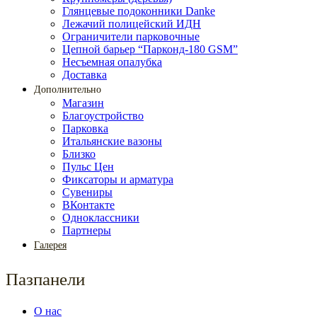
Глянцевые подоконники Danke
Лежачий полицейский ИДН
Ограничители парковочные
Цепной барьер “Парконд-180 GSM”
Несъемная опалубка
Доставка
Дополнительно
Магазин
Благоустройство
Парковка
Итальянские вазоны
Близко
Пульс Цен
Фиксаторы и арматура
Сувениры
ВКонтакте
Одноклассники
Партнеры
Галерея
Пазпанели
О нас