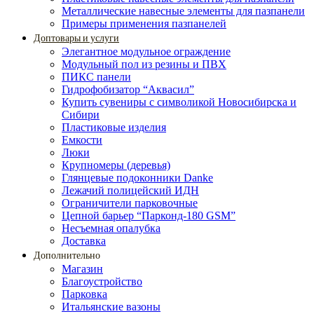
Металлические навесные элементы для пазпанели
Примеры применения пазпанелей
Доптовары и услуги
Элегантное модульное ограждение
Модульный пол из резины и ПВХ
ПИКС панели
Гидрофобизатор “Аквасил”
Купить сувениры с символикой Новосибирска и
Сибири
Пластиковые изделия
Емкости
Люки
Крупномеры (деревья)
Глянцевые подоконники Danke
Лежачий полицейский ИДН
Ограничители парковочные
Цепной барьер “Парконд-180 GSM”
Несъемная опалубка
Доставка
Дополнительно
Магазин
Благоустройство
Парковка
Итальянские вазоны