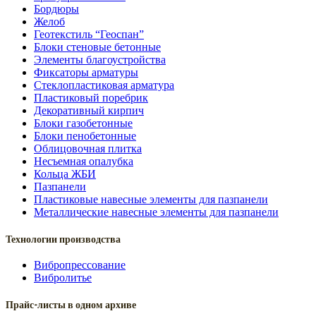
Бордюры
Желоб
Геотекстиль “Геоспан”
Блоки стеновые бетонные
Элементы благоустройства
Фиксаторы арматуры
Стеклопластиковая арматура
Пластиковый поребрик
Декоративный кирпич
Блоки газобетонные
Блоки пенобетонные
Облицовочная плитка
Несъемная опалубка
Кольца ЖБИ
Пазпанели
Пластиковые навесные элементы для пазпанели
Металлические навесные элементы для пазпанели
Технологии производства
Вибропрессование
Вибролитье
Прайс-листы в одном архиве