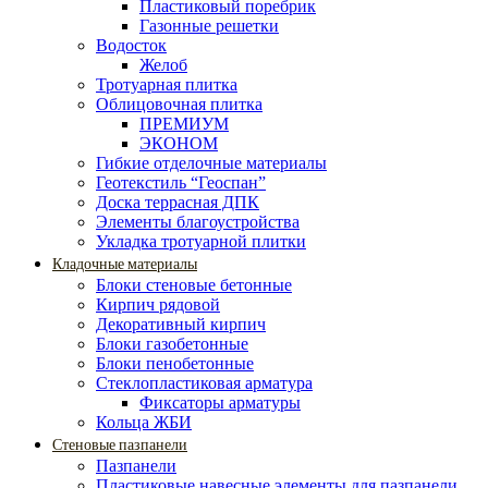
Пластиковый поребрик
Газонные решетки
Водосток
Желоб
Тротуарная плитка
Облицовочная плитка
ПРЕМИУМ
ЭКОНОМ
Гибкие отделочные материалы
Геотекстиль “Геоспан”
Доска террасная ДПК
Элементы благоустройства
Укладка тротуарной плитки
Кладочные материалы
Блоки стеновые бетонные
Кирпич рядовой
Декоративный кирпич
Блоки газобетонные
Блоки пенобетонные
Стеклопластиковая арматура
Фиксаторы арматуры
Кольца ЖБИ
Стеновые пазпанели
Пазпанели
Пластиковые навесные элементы для пазпанели