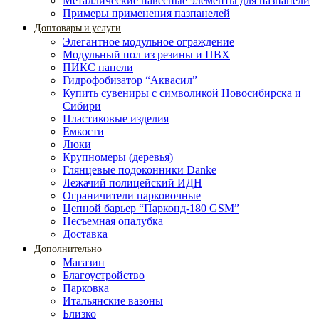
Металлические навесные элементы для пазпанели
Примеры применения пазпанелей
Доптовары и услуги
Элегантное модульное ограждение
Модульный пол из резины и ПВХ
ПИКС панели
Гидрофобизатор “Аквасил”
Купить сувениры с символикой Новосибирска и
Сибири
Пластиковые изделия
Емкости
Люки
Крупномеры (деревья)
Глянцевые подоконники Danke
Лежачий полицейский ИДН
Ограничители парковочные
Цепной барьер “Парконд-180 GSM”
Несъемная опалубка
Доставка
Дополнительно
Магазин
Благоустройство
Парковка
Итальянские вазоны
Близко