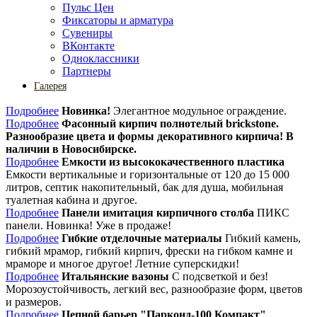
Пульс Цен
Фиксаторы и арматура
Сувениры
ВКонтакте
Одноклассники
Партнеры
Галерея
Подробнее
Новинка!
Элегантное модульное ограждение.
Подробнее
Фасонный кирпич полнотелый brickstone.
Разнообразие цвета и формы декоративного кирпича! В
наличии в Новосибирске.
Подробнее
Емкости из высококачественного пластика
Емкости вертикальные и горизонтальные от 120 до 15 000
литров, септик накопительный, бак для душа, мобильная
туалетная кабина и другое.
Подробнее
Панели имитация кирпичного столба
ПИКС
панели. Новинка! Уже в продаже!
Подробнее
Гибкие отделочные материалы
Гибкий камень,
гибкий мрамор, гибкий кирпич, фрески на гибком камне и
мраморе и многое другое! Летние суперскидки!
Подробнее
Итальянские вазоны
С подсветкой и без!
Морозоустойчивость, легкий вес, разнообразие форм, цветов
и размеров.
Подробнее
Цепной барьер "Парконд-100 Компакт"