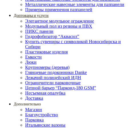
Металлические навесные элементы для пазпанели
Примеры применения пазпанелей
Доптовары и услуги
Элегантное модульное ограждение
Модульный пол из резины и ПВХ
ПИКС панели
Гидрофобизатор “Аквасил”
Купить сувениры с символикой Новосибирска и
Сибири
Пластиковые изделия
Емкости
Люки
Крупномеры (деревья)
Глянцевые подоконники Danke
Лежачий полицейский ИДН
Ограничители парковочные
Цепной барьер “Парконд-180 GSM”
Несъемная опалубка
Доставка
Дополнительно
Магазин
Благоустройство
Парковка
Итальянские вазоны