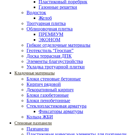
Пластиковый поребрик
Газонные решетки
Водосток
Желоб
Тротуарная плитка
Облицовочная плитка
ПРЕМИУМ
ЭКОНОМ
Гибкие отделочные материалы
Геотекстиль “Геоспан”
Доска террасная ДПК
Элементы благоустройства
Укладка тротуарной плитки
Кладочные материалы
Блоки стеновые бетонные
Кирпич рядовой
Декоративный кирпич
Блоки газобетонные
Блоки пенобетонные
Стеклопластиковая арматура
Фиксаторы арматуры
Кольца ЖБИ
Стеновые пазпанели
Пазпанели
Пластиковые навесные элементы для пазпанели