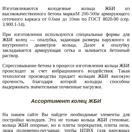
Изготавливаются колодезные кольца ЖБИ из
высококачественного бетона марки
М 200-500
и армирующего
сеточного каркаса
от
0.6мм до 10мм
п
о
ГОСТ 8020-90
(
сер.
3.900.1-14
).
При изготовлении используются специальные формы для
ЖБИ колец — опалубка, задающая размеры наружного и
внутреннего диаметров кольца. Далее в опалубку
закладывается армирующая сетка и заливается бетонный
раствор.
Спрессовывание бетона в процессе изготовления кольца ЖБИ
происходит за счет вибрационного воздействия. Такая
технология производства придает кольцам ЖБИ высокую
прочность, благодаря которой колодцы способны
выдерживать значительные почвенные нагрузки.
Ассортимент колец ЖБИ
На нашем сайте Вы найдете необходимые элементы для
постройки колодцев. Это не только кольца ЖБИ стеновые,
кольца ЖБИ опорные, но и плиты перекрытия, плиты низа,
люки полимерно-песчаные, трубы НПВХ (для наружных