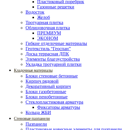
Пластиковый поребрик
Газонные решетки
Водосток
Желоб
Тротуарная плитка
Облицовочная плитка
ПРЕМИУМ
ЭКОНОМ
Гибкие отделочные материалы
Геотекстиль “Геоспан”
Доска террасная ДПК
Элементы благоустройства
Укладка тротуарной плитки
Кладочные материалы
Блоки стеновые бетонные
Кирпич рядовой
Декоративный кирпич
Блоки газобетонные
Блоки пенобетонные
Стеклопластиковая арматура
Фиксаторы арматуры
Кольца ЖБИ
Стеновые пазпанели
Пазпанели
Пластиковые навесные элементы для пазпанели