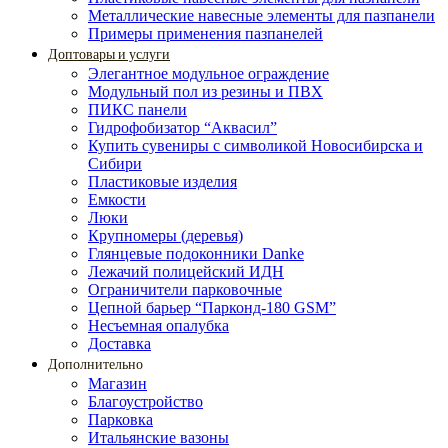
Металлические навесные элементы для пазпанели
Примеры применения пазпанелей
Доптовары и услуги
Элегантное модульное ограждение
Модульный пол из резины и ПВХ
ПИКС панели
Гидрофобизатор “Аквасил”
Купить сувениры с символикой Новосибирска и
Сибири
Пластиковые изделия
Емкости
Люки
Крупномеры (деревья)
Глянцевые подоконники Danke
Лежачий полицейский ИДН
Ограничители парковочные
Цепной барьер “Парконд-180 GSM”
Несъемная опалубка
Доставка
Дополнительно
Магазин
Благоустройство
Парковка
Итальянские вазоны