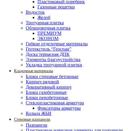
Пластиковый поребрик
Газонные решетки
Водосток
Желоб
Тротуарная плитка
Облицовочная плитка
ПРЕМИУМ
ЭКОНОМ
Гибкие отделочные материалы
Геотекстиль “Геоспан”
Доска террасная ДПК
Элементы благоустройства
Укладка тротуарной плитки
Кладочные материалы
Блоки стеновые бетонные
Кирпич рядовой
Декоративный кирпич
Блоки газобетонные
Блоки пенобетонные
Стеклопластиковая арматура
Фиксаторы арматуры
Кольца ЖБИ
Стеновые пазпанели
Пазпанели
Пластиковые навесные элементы для пазпанели