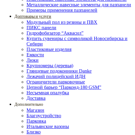
Металлические навесные элементы для пазпанели
Примеры применения пазпанелей
Доптовары и услуги
Модульный пол из резины и ПВХ
ПИКС панели
Гидрофобизатор “Аквасил”
Купить сувениры с символикой Новосибирска и
Сибири
Пластиковые изделия
Емкости
Люки
Крупномеры (деревья)
Глянцевые подоконники Danke
Лежачий полицейский ИДН
Ограничители парковочные
Цепной барьер “Парконд-180 GSM”
Несъемная опалубка
Доставка
Дополнительно
Магазин
Благоустройство
Парковка
Итальянские вазоны
Близко