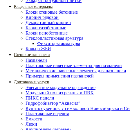
Укладка тротуарной плитки
Кладочные материалы
Блоки стеновые бетонные
Кирпич рядовой
Декоративный кирпич
Блоки газобетонные
Блоки пенобетонные
Стеклопластиковая арматура
Фиксаторы арматуры
Кольца ЖБИ
Стеновые пазпанели
Пазпанели
Пластиковые навесные элементы для пазпанели
Металлические навесные элементы для пазпанели
Примеры применения пазпанелей
Доптовары и услуги
Элегантное модульное ограждение
Модульный пол из резины и ПВХ
ПИКС панели
Гидрофобизатор “Аквасил”
Купить сувениры с символикой Новосибирска и С
Пластиковые изделия
Емкости
Люки
Крупномеры (деревья)