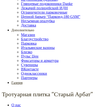
Глянцевые подоконники Danke
Лежачий полицейский ИДН
Ограничители парковочные
Цепной барьер “Парконд-180 GSM”
Несъемная опалубка
Доставка
Дополнительно
Магазин
Благоустройство
Парковка
Итальянские вазоны
Близко
Пульс Цен
Фиксаторы и арматура
Сувениры
ВКонтакте
Одноклассники
Партнеры
Галерея
Тротуарная плитка “Старый Арбат”
О нас