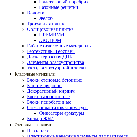
Пластиковый поребрик
Газонные решетки
Водосток
Желоб
Тротуарная плитка
Облицовочная плитка
ПРЕМИУМ
ЭКОНОМ
Гибкие отделочные материалы
Геотекстиль “Геоспан”
Доска террасная ДПК
Элементы благоустройства
Укладка тротуарной плитки
Кладочные материалы
Блоки стеновые бетонные
Кирпич рядовой
Декоративный кирпич
Блоки газобетонные
Блоки пенобетонные
Стеклопластиковая арматура
Фиксаторы арматуры
Кольца ЖБИ
Стеновые пазпанели
Пазпанели
Пластиковые навесные элементы для пазпанели