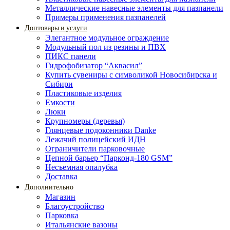
Металлические навесные элементы для пазпанели
Примеры применения пазпанелей
Доптовары и услуги
Элегантное модульное ограждение
Модульный пол из резины и ПВХ
ПИКС панели
Гидрофобизатор “Аквасил”
Купить сувениры с символикой Новосибирска и
Сибири
Пластиковые изделия
Емкости
Люки
Крупномеры (деревья)
Глянцевые подоконники Danke
Лежачий полицейский ИДН
Ограничители парковочные
Цепной барьер “Парконд-180 GSM”
Несъемная опалубка
Доставка
Дополнительно
Магазин
Благоустройство
Парковка
Итальянские вазоны