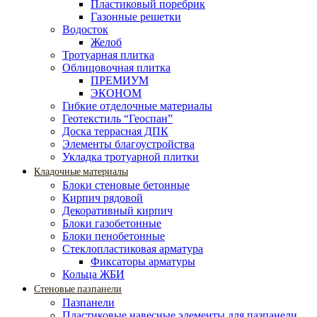
Пластиковый поребрик
Газонные решетки
Водосток
Желоб
Тротуарная плитка
Облицовочная плитка
ПРЕМИУМ
ЭКОНОМ
Гибкие отделочные материалы
Геотекстиль “Геоспан”
Доска террасная ДПК
Элементы благоустройства
Укладка тротуарной плитки
Кладочные материалы
Блоки стеновые бетонные
Кирпич рядовой
Декоративный кирпич
Блоки газобетонные
Блоки пенобетонные
Стеклопластиковая арматура
Фиксаторы арматуры
Кольца ЖБИ
Стеновые пазпанели
Пазпанели
Пластиковые навесные элементы для пазпанели