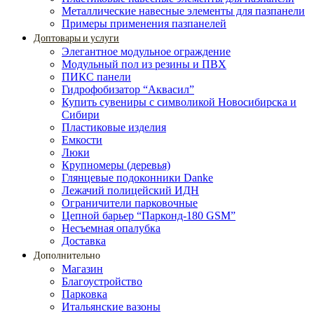
Металлические навесные элементы для пазпанели
Примеры применения пазпанелей
Доптовары и услуги
Элегантное модульное ограждение
Модульный пол из резины и ПВХ
ПИКС панели
Гидрофобизатор “Аквасил”
Купить сувениры с символикой Новосибирска и
Сибири
Пластиковые изделия
Емкости
Люки
Крупномеры (деревья)
Глянцевые подоконники Danke
Лежачий полицейский ИДН
Ограничители парковочные
Цепной барьер “Парконд-180 GSM”
Несъемная опалубка
Доставка
Дополнительно
Магазин
Благоустройство
Парковка
Итальянские вазоны