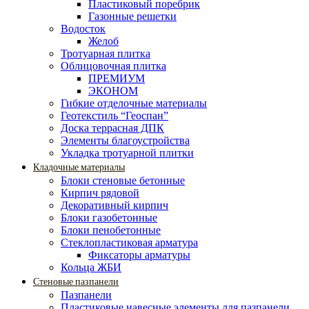
Пластиковый поребрик
Газонные решетки
Водосток
Желоб
Тротуарная плитка
Облицовочная плитка
ПРЕМИУМ
ЭКОНОМ
Гибкие отделочные материалы
Геотекстиль “Геоспан”
Доска террасная ДПК
Элементы благоустройства
Укладка тротуарной плитки
Кладочные материалы
Блоки стеновые бетонные
Кирпич рядовой
Декоративный кирпич
Блоки газобетонные
Блоки пенобетонные
Стеклопластиковая арматура
Фиксаторы арматуры
Кольца ЖБИ
Стеновые пазпанели
Пазпанели
Пластиковые навесные элементы для пазпанели