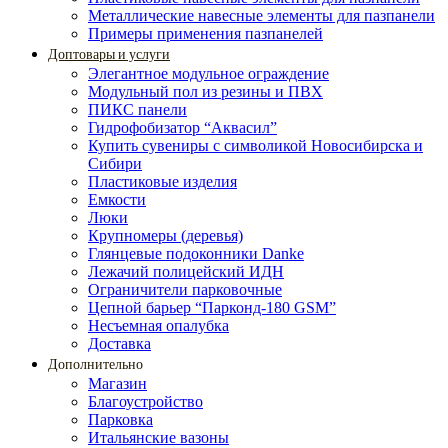
Металлические навесные элементы для пазпанели
Примеры применения пазпанелей
Доптовары и услуги
Элегантное модульное ограждение
Модульный пол из резины и ПВХ
ПИКС панели
Гидрофобизатор “Аквасил”
Купить сувениры с символикой Новосибирска и
Сибири
Пластиковые изделия
Емкости
Люки
Крупномеры (деревья)
Глянцевые подоконники Danke
Лежачий полицейский ИДН
Ограничители парковочные
Цепной барьер “Парконд-180 GSM”
Несъемная опалубка
Доставка
Дополнительно
Магазин
Благоустройство
Парковка
Итальянские вазоны