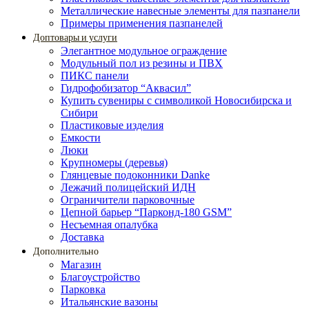
Металлические навесные элементы для пазпанели
Примеры применения пазпанелей
Доптовары и услуги
Элегантное модульное ограждение
Модульный пол из резины и ПВХ
ПИКС панели
Гидрофобизатор “Аквасил”
Купить сувениры с символикой Новосибирска и
Сибири
Пластиковые изделия
Емкости
Люки
Крупномеры (деревья)
Глянцевые подоконники Danke
Лежачий полицейский ИДН
Ограничители парковочные
Цепной барьер “Парконд-180 GSM”
Несъемная опалубка
Доставка
Дополнительно
Магазин
Благоустройство
Парковка
Итальянские вазоны