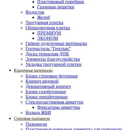
Пластиковый поребрик
Газонные решетки
Водосток
Желоб
Тротуарная плитка
Облицовочная плитка
ПРЕМИУМ
ЭКОНОМ
Гибкие отделочные материалы
Геотекстиль “Геоспан”
Доска террасная ДПК
Элементы благоустройства
Укладка тротуарной плитки
Кладочные материалы
Блоки стеновые бетонные
Кирпич рядовой
Декоративный кирпич
Блоки газобетонные
Блоки пенобетонные
Стеклопластиковая арматура
Фиксаторы арматуры
Кольца ЖБИ
Стеновые пазпанели
Пазпанели
Пластиковые навесные элементы для пазпанели