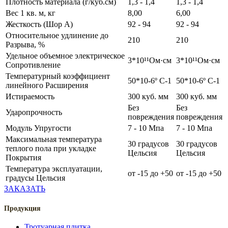
Плотность материала (г/куб.см)
1,3 - 1,4
1,3 - 1,4
Вес 1 кв. м, кг
8,00
6,00
Жесткость (Шор А)
92 - 94
92 - 94
Относительное удлинение до
210
210
Разрыва, %
Удельное объемное электрическое
3*10¹¹Ом·см
3*10¹¹Ом·см
Сопротивление
Температурный коэффициент
50*10-6º С-1
50*10-6º С-1
линейного Расширения
Истираемость
300 куб. мм
300 куб. мм
Без
Без
Ударопрочность
повреждения
повреждения
Модуль Упругости
7 - 10 Мпа
7 - 10 Мпа
Максимальная температура
30 градусов
30 градусов
теплого пола при укладке
Цельсия
Цельсия
Покрытия
Температура эксплуатации,
от -15 до +50
от -15 до +50
градусы Цельсия
ЗАКАЗАТЬ
Продукция
Тротуарная плитка