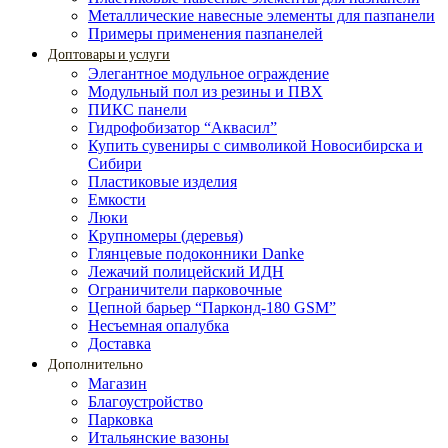
Металлические навесные элементы для пазпанели
Примеры применения пазпанелей
Доптовары и услуги
Элегантное модульное ограждение
Модульный пол из резины и ПВХ
ПИКС панели
Гидрофобизатор “Аквасил”
Купить сувениры с символикой Новосибирска и
Сибири
Пластиковые изделия
Емкости
Люки
Крупномеры (деревья)
Глянцевые подоконники Danke
Лежачий полицейский ИДН
Ограничители парковочные
Цепной барьер “Парконд-180 GSM”
Несъемная опалубка
Доставка
Дополнительно
Магазин
Благоустройство
Парковка
Итальянские вазоны