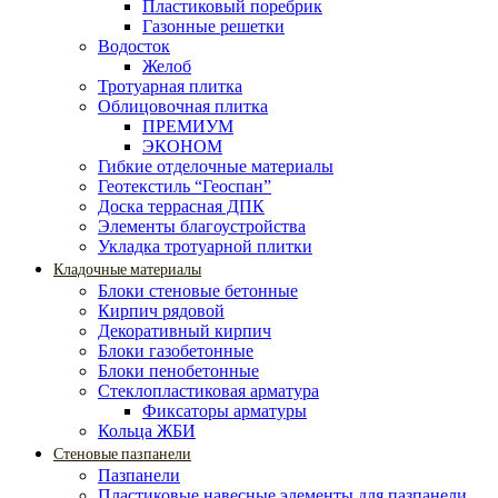
Пластиковый поребрик
Газонные решетки
Водосток
Желоб
Тротуарная плитка
Облицовочная плитка
ПРЕМИУМ
ЭКОНОМ
Гибкие отделочные материалы
Геотекстиль “Геоспан”
Доска террасная ДПК
Элементы благоустройства
Укладка тротуарной плитки
Кладочные материалы
Блоки стеновые бетонные
Кирпич рядовой
Декоративный кирпич
Блоки газобетонные
Блоки пенобетонные
Стеклопластиковая арматура
Фиксаторы арматуры
Кольца ЖБИ
Стеновые пазпанели
Пазпанели
Пластиковые навесные элементы для пазпанели