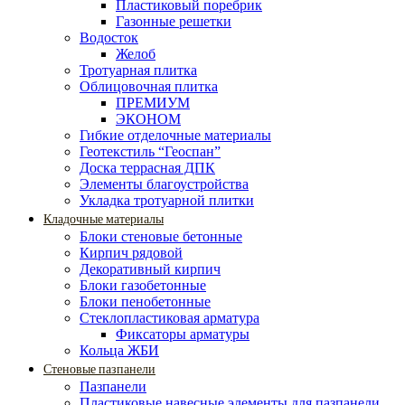
Пластиковый поребрик
Газонные решетки
Водосток
Желоб
Тротуарная плитка
Облицовочная плитка
ПРЕМИУМ
ЭКОНОМ
Гибкие отделочные материалы
Геотекстиль “Геоспан”
Доска террасная ДПК
Элементы благоустройства
Укладка тротуарной плитки
Кладочные материалы
Блоки стеновые бетонные
Кирпич рядовой
Декоративный кирпич
Блоки газобетонные
Блоки пенобетонные
Стеклопластиковая арматура
Фиксаторы арматуры
Кольца ЖБИ
Стеновые пазпанели
Пазпанели
Пластиковые навесные элементы для пазпанели