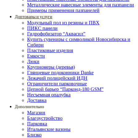
Металлические навесные элементы для пазпанели
Примеры применения пазпанелей
Доптовары и услуги
Модульный пол из резины и ПВХ
ПИКС панели
Гидрофобизатор “Аквасил”
Купить сувениры с символикой Новосибирска и
Сибири
Пластиковые изделия
Емкости
Люки
Крупномеры (деревья)
Глянцевые подоконники Danke
Лежачий полицейский ИДН
Ограничители парковочные
Цепной барьер “Парконд-180 GSM”
Несъемная опалубка
Доставка
Дополнительно
Магазин
Благоустройство
Парковка
Итальянские вазоны
Близко