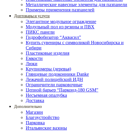
Металлические навесные элементы для пазпанели
Примеры применения пазпанелей
Доптовары и услуги
Элегантное модульное ограждение
Модульный пол из резины и ПВХ
ПИКС панели
Гидрофобизатор “Аквасил”
Купить сувениры с символикой Новосибирска и
Сибири
Пластиковые изделия
Емкости
Люки
Крупномеры (деревья)
Глянцевые подоконники Danke
Лежачий полицейский ИДН
Ограничители парковочные
Цепной барьер “Парконд-180 GSM”
Несъемная опалубка
Доставка
Дополнительно
Магазин
Благоустройство
Парковка
Итальянские вазоны