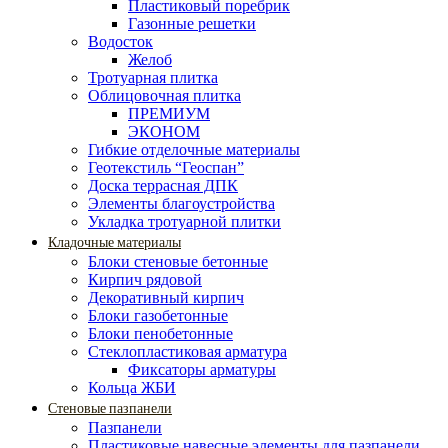
Пластиковый поребрик
Газонные решетки
Водосток
Желоб
Тротуарная плитка
Облицовочная плитка
ПРЕМИУМ
ЭКОНОМ
Гибкие отделочные материалы
Геотекстиль “Геоспан”
Доска террасная ДПК
Элементы благоустройства
Укладка тротуарной плитки
Кладочные материалы
Блоки стеновые бетонные
Кирпич рядовой
Декоративный кирпич
Блоки газобетонные
Блоки пенобетонные
Стеклопластиковая арматура
Фиксаторы арматуры
Кольца ЖБИ
Стеновые пазпанели
Пазпанели
Пластиковые навесные элементы для пазпанели