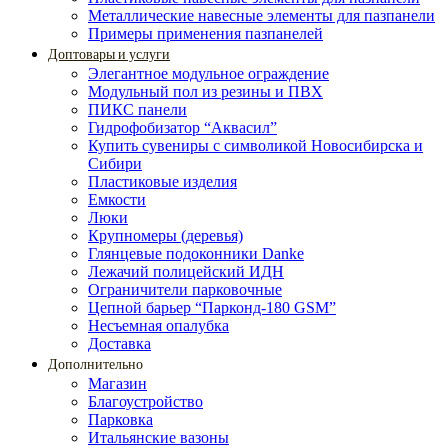
Металлические навесные элементы для пазпанели
Примеры применения пазпанелей
Доптовары и услуги
Элегантное модульное ограждение
Модульный пол из резины и ПВХ
ПИКС панели
Гидрофобизатор “Аквасил”
Купить сувениры с символикой Новосибирска и
Сибири
Пластиковые изделия
Емкости
Люки
Крупномеры (деревья)
Глянцевые подоконники Danke
Лежачий полицейский ИДН
Ограничители парковочные
Цепной барьер “Парконд-180 GSM”
Несъемная опалубка
Доставка
Дополнительно
Магазин
Благоустройство
Парковка
Итальянские вазоны