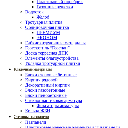
Пластиковый поребрик
Газонные решетки
Водосток
Желоб
Тротуарная плитка
Облицовочная плитка
ПРЕМИУМ
ЭКОНОМ
Гибкие отделочные материалы
Геотекстиль “Геоспан”
Доска террасная ДПК
Элементы благоустройства
Укладка тротуарной плитки
Кладочные материалы
Блоки стеновые бетонные
Кирпич рядовой
Декоративный кирпич
Блоки газобетонные
Блоки пенобетонные
Стеклопластиковая арматура
Фиксаторы арматуры
Кольца ЖБИ
Стеновые пазпанели
Пазпанели
Пластиковые навесные элементы для пазпанели