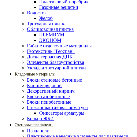
Пластиковый поребрик
Газонные решетки
Водосток
Желоб
Тротуарная плитка
Облицовочная плитка
ПРЕМИУМ
ЭКОНОМ
Гибкие отделочные материалы
Геотекстиль “Геоспан”
Доска террасная ДПК
Элементы благоустройства
Укладка тротуарной плитки
Кладочные материалы
Блоки стеновые бетонные
Кирпич рядовой
Декоративный кирпич
Блоки газобетонные
Блоки пенобетонные
Стеклопластиковая арматура
Фиксаторы арматуры
Кольца ЖБИ
Стеновые пазпанели
Пазпанели
Пластиковые навесные элементы для пазпанели