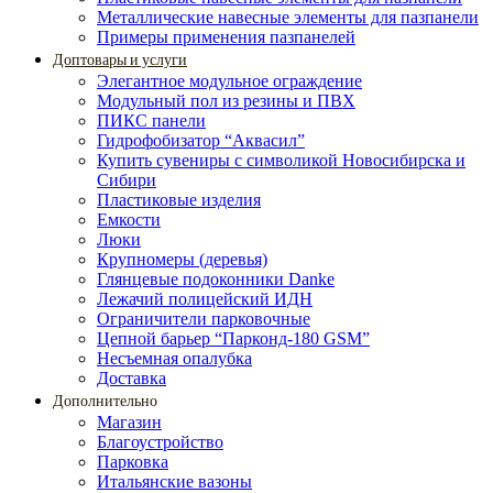
Металлические навесные элементы для пазпанели
Примеры применения пазпанелей
Доптовары и услуги
Элегантное модульное ограждение
Модульный пол из резины и ПВХ
ПИКС панели
Гидрофобизатор “Аквасил”
Купить сувениры с символикой Новосибирска и
Сибири
Пластиковые изделия
Емкости
Люки
Крупномеры (деревья)
Глянцевые подоконники Danke
Лежачий полицейский ИДН
Ограничители парковочные
Цепной барьер “Парконд-180 GSM”
Несъемная опалубка
Доставка
Дополнительно
Магазин
Благоустройство
Парковка
Итальянские вазоны