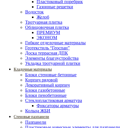
Пластиковый поребрик
Газонные решетки
Водосток
Желоб
Тротуарная плитка
Облицовочная плитка
ПРЕМИУМ
ЭКОНОМ
Гибкие отделочные материалы
Геотекстиль “Геоспан”
Доска террасная ДПК
Элементы благоустройства
Укладка тротуарной плитки
Кладочные материалы
Блоки стеновые бетонные
Кирпич рядовой
Декоративный кирпич
Блоки газобетонные
Блоки пенобетонные
Стеклопластиковая арматура
Фиксаторы арматуры
Кольца ЖБИ
Стеновые пазпанели
Пазпанели
Пластиковые навесные элементы для пазпанели