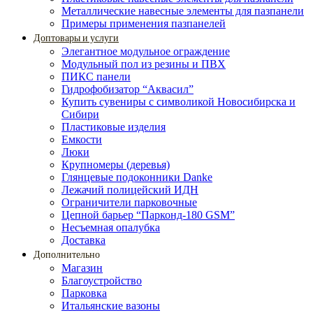
Металлические навесные элементы для пазпанели
Примеры применения пазпанелей
Доптовары и услуги
Элегантное модульное ограждение
Модульный пол из резины и ПВХ
ПИКС панели
Гидрофобизатор “Аквасил”
Купить сувениры с символикой Новосибирска и
Сибири
Пластиковые изделия
Емкости
Люки
Крупномеры (деревья)
Глянцевые подоконники Danke
Лежачий полицейский ИДН
Ограничители парковочные
Цепной барьер “Парконд-180 GSM”
Несъемная опалубка
Доставка
Дополнительно
Магазин
Благоустройство
Парковка
Итальянские вазоны