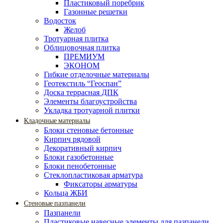
Пластиковый поребрик
Газонные решетки
Водосток
Желоб
Тротуарная плитка
Облицовочная плитка
ПРЕМИУМ
ЭКОНОМ
Гибкие отделочные материалы
Геотекстиль “Геоспан”
Доска террасная ДПК
Элементы благоустройства
Укладка тротуарной плитки
Кладочные материалы
Блоки стеновые бетонные
Кирпич рядовой
Декоративный кирпич
Блоки газобетонные
Блоки пенобетонные
Стеклопластиковая арматура
Фиксаторы арматуры
Кольца ЖБИ
Стеновые пазпанели
Пазпанели
Пластиковые навесные элементы для пазпанели