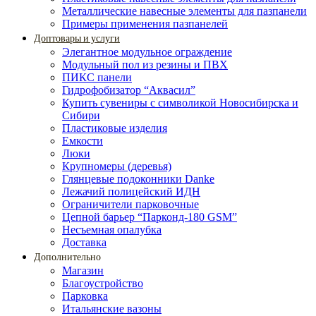
Металлические навесные элементы для пазпанели
Примеры применения пазпанелей
Доптовары и услуги
Элегантное модульное ограждение
Модульный пол из резины и ПВХ
ПИКС панели
Гидрофобизатор “Аквасил”
Купить сувениры с символикой Новосибирска и
Сибири
Пластиковые изделия
Емкости
Люки
Крупномеры (деревья)
Глянцевые подоконники Danke
Лежачий полицейский ИДН
Ограничители парковочные
Цепной барьер “Парконд-180 GSM”
Несъемная опалубка
Доставка
Дополнительно
Магазин
Благоустройство
Парковка
Итальянские вазоны