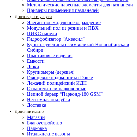
Металлические навесные элементы для пазпанели
Примеры применения пазпанелей
Доптовары и услуги
Элегантное модульное ограждение
Модульный пол из резины и ПВХ
ПИКС панели
Гидрофобизатор “Аквасил”
Купить сувениры с символикой Новосибирска и
Сибири
Пластиковые изделия
Емкости
Люки
Крупномеры (деревья)
Глянцевые подоконники Danke
Лежачий полицейский ИДН
Ограничители парковочные
Цепной барьер “Парконд-180 GSM”
Несъемная опалубка
Доставка
Дополнительно
Магазин
Благоустройство
Парковка
Итальянские вазоны