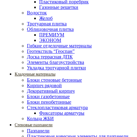
Пластиковый поребрик
Газонные решетки
Водосток
Желоб
Тротуарная плитка
Облицовочная плитка
ПРЕМИУМ
ЭКОНОМ
Гибкие отделочные материалы
Геотекстиль “Геоспан”
Доска террасная ДПК
Элементы благоустройства
Укладка тротуарной плитки
Кладочные материалы
Блоки стеновые бетонные
Кирпич рядовой
Декоративный кирпич
Блоки газобетонные
Блоки пенобетонные
Стеклопластиковая арматура
Фиксаторы арматуры
Кольца ЖБИ
Стеновые пазпанели
Пазпанели
Пластиковые навесные элементы для пазпанели