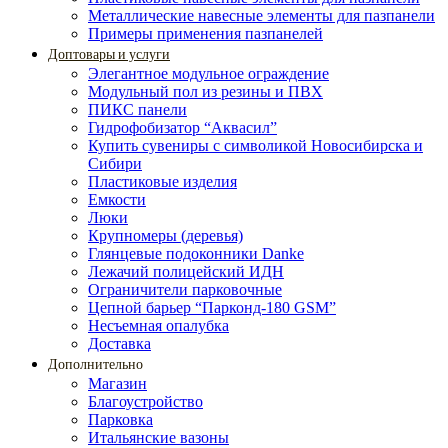
Металлические навесные элементы для пазпанели
Примеры применения пазпанелей
Доптовары и услуги
Элегантное модульное ограждение
Модульный пол из резины и ПВХ
ПИКС панели
Гидрофобизатор “Аквасил”
Купить сувениры с символикой Новосибирска и
Сибири
Пластиковые изделия
Емкости
Люки
Крупномеры (деревья)
Глянцевые подоконники Danke
Лежачий полицейский ИДН
Ограничители парковочные
Цепной барьер “Парконд-180 GSM”
Несъемная опалубка
Доставка
Дополнительно
Магазин
Благоустройство
Парковка
Итальянские вазоны