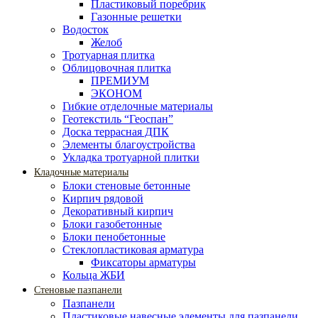
Пластиковый поребрик
Газонные решетки
Водосток
Желоб
Тротуарная плитка
Облицовочная плитка
ПРЕМИУМ
ЭКОНОМ
Гибкие отделочные материалы
Геотекстиль “Геоспан”
Доска террасная ДПК
Элементы благоустройства
Укладка тротуарной плитки
Кладочные материалы
Блоки стеновые бетонные
Кирпич рядовой
Декоративный кирпич
Блоки газобетонные
Блоки пенобетонные
Стеклопластиковая арматура
Фиксаторы арматуры
Кольца ЖБИ
Стеновые пазпанели
Пазпанели
Пластиковые навесные элементы для пазпанели