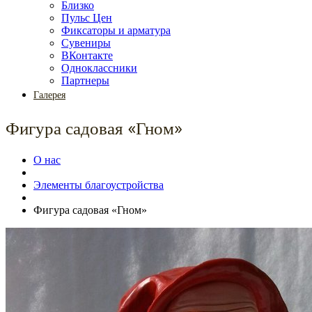
Близко
Пульс Цен
Фиксаторы и арматура
Сувениры
ВКонтакте
Одноклассники
Партнеры
Галерея
Фигура садовая «Гном»
О нас
Элементы благоустройства
Фигура садовая «Гном»